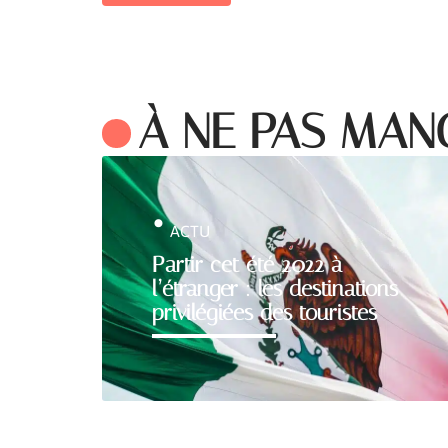
À NE PAS MA
ACTU
Partir cet été 2022 à
l’étranger : les destinations
privilégiées des touristes