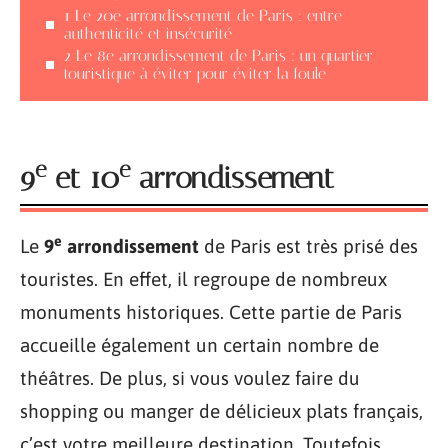
1 Le 20e arrondissement de Paris : entre
authenticité et insécurité
2 Le 8e arrondissement de Paris : un quartier
touristique à éviter pour éviter la foule
e
e
9
et 10
arrondissement
e
Le
9
arrondissement
de Paris est très prisé des
touristes. En effet, il regroupe de nombreux
monuments historiques. Cette partie de Paris
accueille également un certain nombre de
théâtres. De plus, si vous voulez faire du
shopping ou manger de délicieux plats français,
c’est votre meilleure destination. Toutefois,