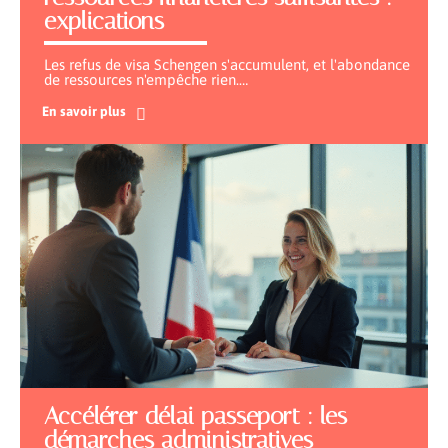
explications
Les refus de visa Schengen s'accumulent, et l'abondance
de ressources n'empêche rien.
…
En savoir plus
Accélérer délai passeport : les
démarches administratives