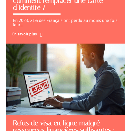
comment remplacer une carte
d’identité ?
En 2023, 21% des Français ont perdu au moins une fois
leur
…
En savoir plus
Refus de visa en ligne malgré
ressources financières suffisantes :