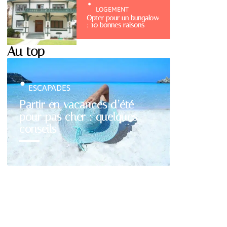
LOGEMENT
Opter pour un bungalow
: 10 bonnes raisons
Au top
ESCAPADES
Partir en vacances d’été
pour pas cher : quelques
conseils