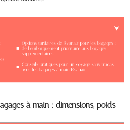
:
Options tarifaires de Ryanair pour les bagages :
de l’embarquement prioritaire aux bagages
supplémentaires
res
Conseils pratiques pour un voyage sans tracas
avec les bagages à main Ryanair
bagages à main : dimensions, poids