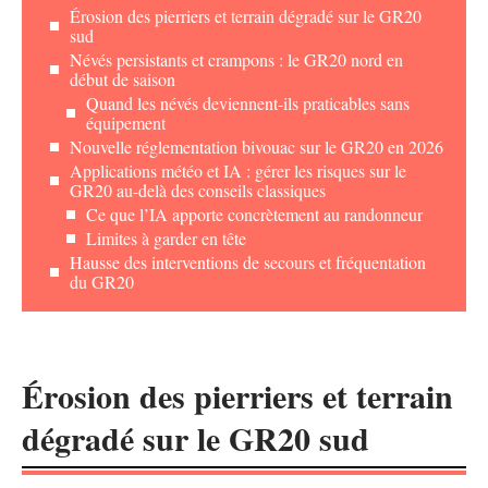
Érosion des pierriers et terrain dégradé sur le GR20
sud
Névés persistants et crampons : le GR20 nord en
début de saison
Quand les névés deviennent-ils praticables sans
équipement
Nouvelle réglementation bivouac sur le GR20 en 2026
Applications météo et IA : gérer les risques sur le
GR20 au-delà des conseils classiques
Ce que l’IA apporte concrètement au randonneur
Limites à garder en tête
Hausse des interventions de secours et fréquentation
du GR20
Érosion des pierriers et terrain
dégradé sur le GR20 sud