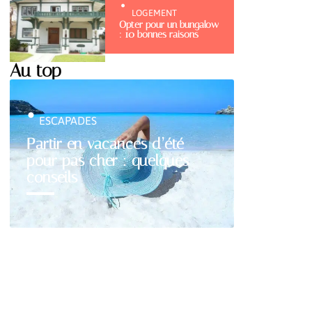
LOGEMENT
Opter pour un bungalow
: 10 bonnes raisons
Au top
ESCAPADES
Partir en vacances d’été
pour pas cher : quelques
conseils