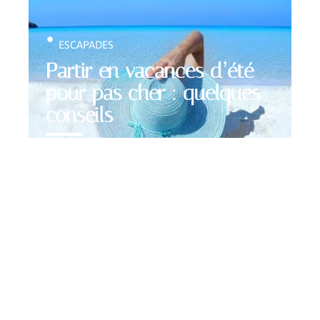
ESCAPADES
Partir en vacances d’été
pour pas cher : quelques
conseils
Contact
Mentions Légales
Sitemap