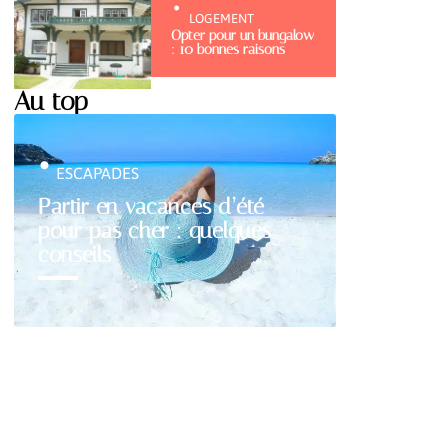
LOGEMENT
Opter pour un bungalow
: 10 bonnes raisons
Au top
ESCAPADES
Partir en vacances d’été
pour pas cher : quelques
conseils