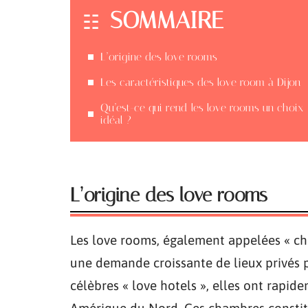
SOMMAIRE
L’origine des love rooms
Les caractéristiques des love room à Dijon
Qu’est-ce qui rend les love rooms un choix
idéal ?
L’origine des love rooms
Les love rooms, également appelées « c
une demande croissante de lieux privés p
célèbres « love hotels », elles ont rapi