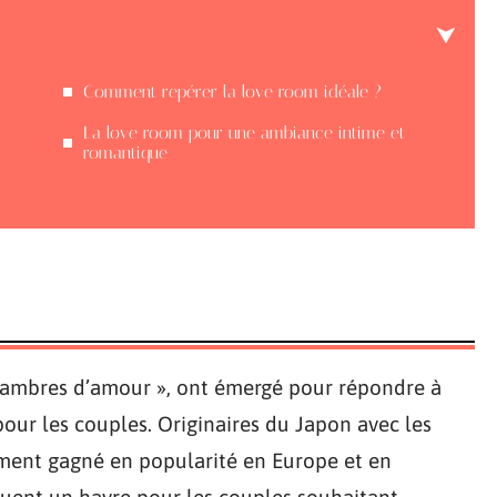
Comment repérer la love room idéale ?
La love room pour une ambiance intime et
romantique
hambres d’amour », ont émergé pour répondre à
our les couples. Originaires du Japon avec les
dement gagné en popularité en Europe et en