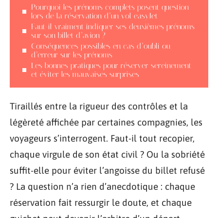
Pourquoi les prénoms complets posent question
lors de la réservation d’un vol easyJet
Faut-il vraiment indiquer ses deuxièmes prénoms
sur son billet d’avion ?
Conséquences possibles en cas d’oubli ou
d’erreur sur les prénoms
Les bonnes pratiques pour réserver sereinement
et éviter les mauvaises surprises
Tiraillés entre la rigueur des contrôles et la
légèreté affichée par certaines compagnies, les
voyageurs s’interrogent. Faut-il tout recopier,
chaque virgule de son état civil ? Ou la sobriété
suffit-elle pour éviter l’angoisse du billet refusé
? La question n’a rien d’anecdotique : chaque
réservation fait ressurgir le doute, et chaque