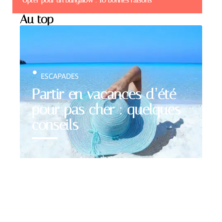
Opter pour un bungalow : 10 bonnes raisons
Au top
ESCAPADES
Partir en vacances d’été
pour pas cher : quelques
conseils