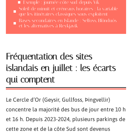
Exemple : journée côte sud depuis Vik
Soleil de minuit et créneaux horaires : la variable
que les itinéraires classiques sous-exploitent
Bases secondaires en Islande : Selfoss, Blönduós
et les alternatives à Reykjavik
Fréquentation des sites
islandais en juillet : les écarts
qui comptent
Le Cercle d’Or (Geysir, Gullfoss, Þingvellir)
concentre la majorité des bus de jour entre 10 h
et 16 h. Depuis 2023-2024, plusieurs parkings de
cette zone et de la côte Sud sont devenus