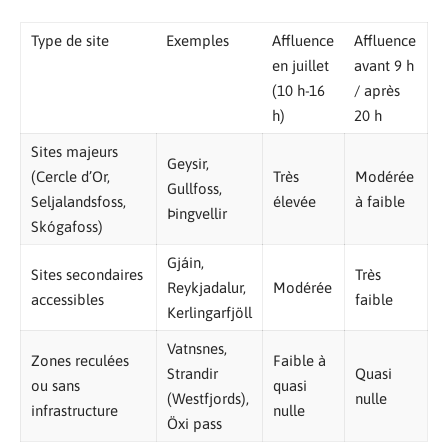
Type de site
Exemples
Affluence
Affluence
en juillet
avant 9 h
(10 h-16
/ après
h)
20 h
Sites majeurs
Geysir,
(Cercle d’Or,
Très
Modérée
Gullfoss,
Seljalandsfoss,
élevée
à faible
Þingvellir
Skógafoss)
Gjáin,
Sites secondaires
Très
Reykjadalur,
Modérée
accessibles
faible
Kerlingarfjöll
Vatnsnes,
Zones reculées
Faible à
Strandir
Quasi
ou sans
quasi
(Westfjords),
nulle
infrastructure
nulle
Öxi pass